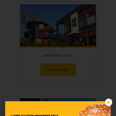
McDonald's Le Port
En savoir plus
×