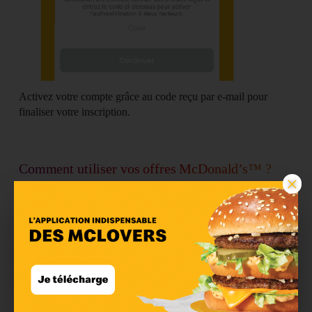
Activez votre compte grâce au code reçu par e-mail pour
finaliser votre inscription
.
Comment utiliser vos offres McDonald’s™ ?
×
Suivez ces étapes pour utiliser vos offres McDonald’s.
Étape 1