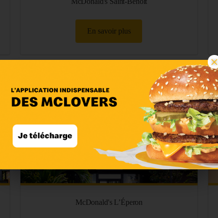
McDonald's Saint-Benoît
En savoir plus
McDonald's L’Éperon