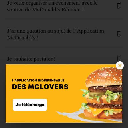
Je veux organiser un évènement avec le
soutien de McDonald’s Réunion !
J’ai une question au sujet de l’Application
McDonald’s !
Je souhaite postuler !
×
Je souhaite organiser un anniversaire dans l’un
de vos restaurants !
Ma question n’apparait pas dans la liste !